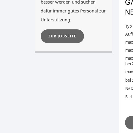
GA
besser werden und suchen
dafür immer gutes Personal zur
N
Unterstützung.
Typ
Auf
ZUR JOBSEITE
max
max
max.
bei
max.
bei 
Net
Far