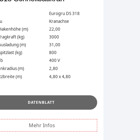
Eurogru DS 318
u
Kranachse
Hakenhöhe (m)
22,00
ragkraft (kg)
3000
Ausladung (m)
31,00
pitzlast (kg)
800
eb
400 V
nkradius (m)
2,80
zbreite (m)
4,80 x 4,80
.
DATENBLATT
Mehr Infos