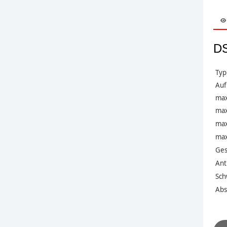
DS
Typ
Auf
max
max.
max
max.
Ges
Ant
Sch
Abst