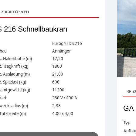
ZUGRIFFE: 9311
 216 Schnellbaukran
Eurogru DS 216
bau
Anhänger
. Hakenhöhe (m)
17,20
 Tragkraft (kg)
1800
. Ausladung (m)
21,00
 Spitzlast (kg)
600
amtgewicht (kg)
11200
Z
rieb
230 V / 400 A
wenkradius (m)
2,38
GA 
ützbreite (m)
4,00 x 4,00
.
Typ
Aufba