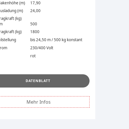
Hakenhöhe (m)
17,90
usladung (m)
24,00
ragkraft (kg)
4m
500
ragkraft (kg)
1800
ilstellung
bis 24,50 m / 500 kg konstant
trom
230/400 Volt
rot
.
DATENBLATT
Mehr Infos