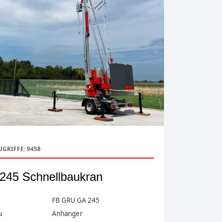
UGRIFFE: 9458
245 Schnellbaukran
FB GRU GA 245
u
Anhänger