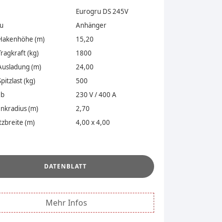
Eurogru DS 245V
u
Anhänger
Hakenhöhe (m)
15,20
ragkraft (kg)
1800
Ausladung (m)
24,00
pitzlast (kg)
500
eb
230 V / 400 A
nkradius (m)
2,70
zbreite (m)
4,00 x 4,00
.
DATENBLATT
Mehr Infos