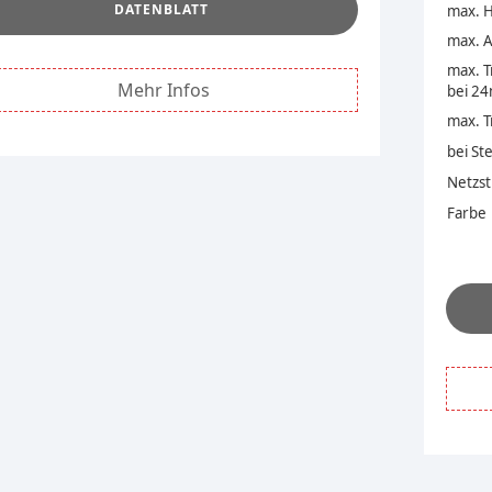
DATENBLATT
max. 
max. A
max. T
Mehr Infos
bei 2
max. T
bei Ste
Netzs
Farbe