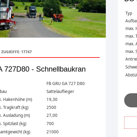
Typ
Aufba
max. 
max. T
max. 
max. S
ZUGRIFFE: 17747
Antri
Schwe
 727D80 - Schnellbaukran
Abstüt
FB GRU GA 727 D80
bau
Sattelauflieger
. Hakenhöhe (m)
19,30
 Tragkraft (kg)
2500
. Ausladung (m)
27,00
 Spitzlast (kg)
700
amtgewicht (kg)
21000