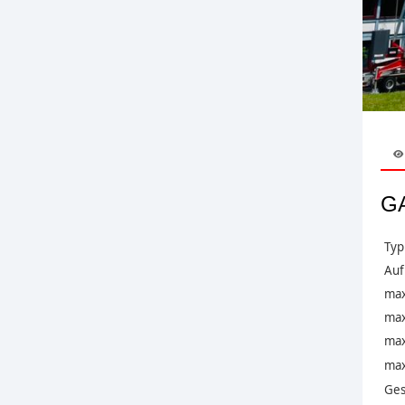
GA
Typ
Auf
max
max.
max
max.
Ges