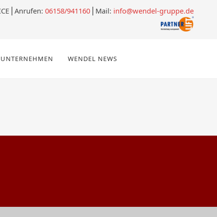
ICE
⎪
Anrufen:
06158/941160
⎪Mail:
info@wendel-gruppe.de
UNTERNEHMEN
WENDEL NEWS