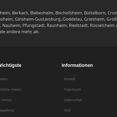
eim, Berkach, Biebesheim, Bischofsheim, Büttelborn, Crum
nsheim, Ginsheim-Gustavsburg, Goddelau, Griesheim, Groß
 Nauheim, Pfungstadt, Raunheim, Riedstadt, Rüsselsheim a.M
ele andere mehr, ab.
ichtigste
Informationen
ieten
Kontakt
sbühne mieten
Impressum
r mieten
Datenschutz
eppdienst
AGB