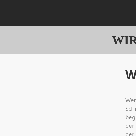
WIR 
W
Wen
Sch
begi
der 
der