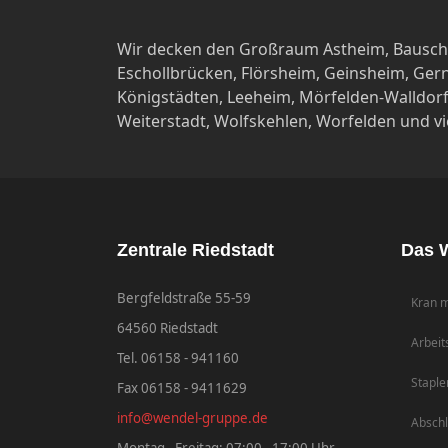
Wir decken den Großraum Astheim, Bauschh
Eschollbrücken, Flörsheim, Geinsheim, Ger
Königstädten, Leeheim, Mörfelden-Walldorf,
Weiterstadt, Wolfskehlen, Worfelden und vi
Zentrale Riedstadt
Das W
Bergfeldstraße 55-59
Kran m
64560 Riedstadt
Arbeit
Tel. 06158 - 941160
Staple
Fax 06158 - 9411629
info@wendel-gruppe.de
Abschl