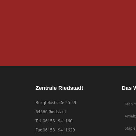
Zentrale Riedstadt
Das W
Bergfeldstraße 55-59
Kran m
64560 Riedstadt
Arbeit
Tel. 06158 - 941160
Staple
Fax 06158 - 9411629