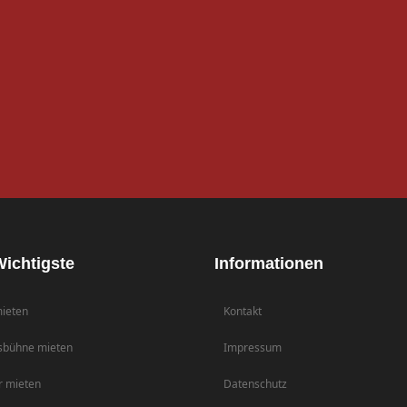
ichtigste
Informationen
ieten
Kontakt
sbühne mieten
Impressum
r mieten
Datenschutz