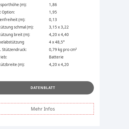
sporthöhe (m):
1,86
 Option:
1,95
nfreiheit (m):
0,13
ützung schmal (m):
3,15 x 3,22
ützung breit (m):
4,20 x 4,40
kelabstützung
4 x 48,5°
 Stützendruck:
0,79 kg pro cm²
rieb:
Batterie
ützbreite (m):
4,20 x 4,20
.
DATENBLATT
Mehr Infos