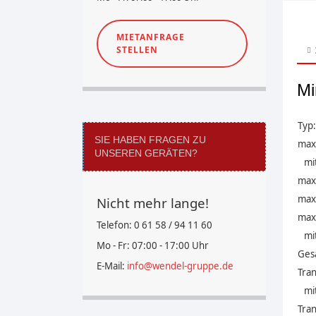
MIETANFRAGE
STELLEN
Mi
Typ:
SIE HABEN FRAGEN ZU
max
UNSEREN GERÄTEN?
mit
max.
max.
Nicht mehr lange!
max.
Telefon: 0 61 58 / 94 11 60
mit
Mo - Fr: 07:00 - 17:00 Uhr
Ges
E-Mail:
info@wendel-gruppe.de
Tran
mit
Tran