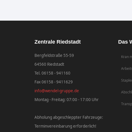
Zentrale Riedstadt
Das W
Bergfeldstraße 55-59
Kran m
64560 Riedstadt
Arbeit
Tel. 06158 - 941160
Staple
Fax 06158 - 9411629
info@wendel-gruppe.de
Abschl
Montag - Freitag: 07:00 - 17:00 Uhr
Transp
Abholung abgeschleppter Fahrzeuge:
Terminvereinbarung erforderlich!