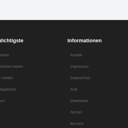
ichtigste
Informationen
ieten
Kontakt
sbühne mieten
Impressum
r mieten
Datenschutz
eppdienst
AGB
ort
Downloads
Partner
Karriere