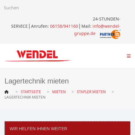
24-STUNDEN-
SERVICE
⎪
Anrufen:
06158/941160
⎪Mail:
info@wendel-
gruppe.de
Lagertechnik mieten
STARTSEITE
MIETEN
STAPLER MIETEN
LAGERTECHNIK MIETEN
WIR HELFEN IHNEN WEITER